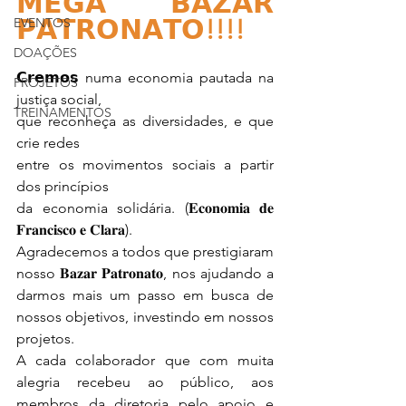
𝗠𝗘𝗚𝗔 𝗕𝗔𝗭𝗔𝗥 
𝗣𝗔𝗧𝗥𝗢𝗡𝗔𝗧𝗢!!!!
EVENTOS
DOAÇÕES
𝗖𝗿𝗲𝗺𝗼𝘀 numa economia pautada na 
PROJETOS
justiça social, 
TREINAMENTOS
que reconheça as diversidades, e que 
crie redes 
entre os movimentos sociais a partir 
dos princípios 
da economia solidária. (𝐄𝐜𝐨𝐧𝐨𝐦𝐢𝐚 𝐝𝐞 
𝐅𝐫𝐚𝐧𝐜𝐢𝐬𝐜𝐨 𝐞 𝐂𝐥𝐚𝐫𝐚).
Agradecemos a todos que prestigiaram 
nosso 𝐁𝐚𝐳𝐚𝐫 𝐏𝐚𝐭𝐫𝐨𝐧𝐚𝐭𝐨, nos ajudando a 
darmos mais um passo em busca de 
nossos objetivos, investindo em nossos 
projetos.
A cada colaborador que com muita 
alegria recebeu ao público, aos 
membros da diretoria pelo apoio e 