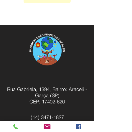
Rua Gabriela, 1394, Bairro: Araceli -
Garça (SP)
CEP:
17402-620
(14) 3471-1827
patronatojuvenil@gmail.com