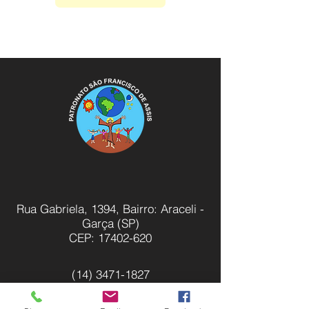
Rua Gabriela, 1394, Bairro: Araceli -
Garça (SP)
CEP:
17402-620
(14) 3471-1827
patronatojuvenil@gmail.com